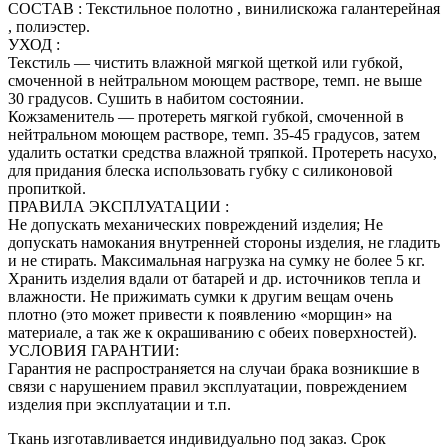
СОСТАВ : Текстильное полотно , винилискожа галантерейная
, полиэстер.
УХОД :
Текстиль — чистить влажной мягкой щеткой или губкой,
смоченной в нейтральном моющем растворе, темп. не выше
30 градусов. Сушить в набитом состоянии.
Кожзаменитель — протереть мягкой губкой, смоченной в
нейтральном моющем растворе, темп. 35-45 градусов, затем
удалить остатки средства влажной тряпкой. Протереть насухо,
для придания блеска использовать губку с силиконовой
пропиткой.
ПРАВИЛА ЭКСПЛУАТАЦИИ :
Не допускать механических повреждений изделия; Не
допускать намокания внутренней стороны изделия, не гладить
и не стирать. Максимальная нагрузка на сумку не более 5 кг.
Хранить изделия вдали от батарей и др. источников тепла и
влажности. Не прижимать сумки к другим вещам очень
плотно (это может привести к появлению «морщин» на
материале, а так же к окрашиванию с обеих поверхностей).
УСЛОВИЯ ГАРАНТИИ:
Гарантия не распространяется на случаи брака возникшие в
связи с нарушением правил эксплуатации, повреждением
изделия при эксплуатации и т.п.
Ткань изготавливается индивидуально под заказ. Срок