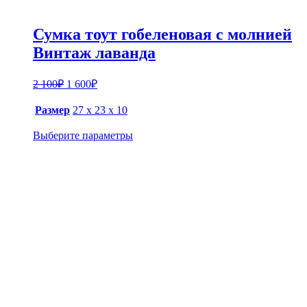
Сумка тоут гобеленовая с молнией
Винтаж лаванда
Первоначальная
Текущая
2 100
₽
1 600
₽
цена
цена:
составляла
1
Размер
27 х 23 х 10
2
600₽.
100₽.
Выберите параметры