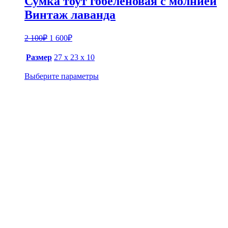
Сумка тоут гобеленовая с молнией
Винтаж лаванда
Первоначальная
Текущая
2 100
₽
1 600
₽
цена
цена:
составляла
1
Размер
27 х 23 х 10
2
600₽.
100₽.
Выберите параметры