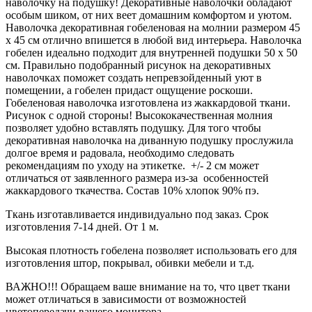
наволочку на подушку! Декоративные наволочки обладают
особым шиком, от них веет домашним комфортом и уютом.
Наволочка декоративная гобеленовая на молнии размером 45
х 45 см отлично впишется в любой вид интерьера. Наволочка
гобелен идеально подходит для внутренней подушки 50 х 50
см. Правильно подобранный рисунок на декоративных
наволочках поможет создать непревзойденный уют в
помещении, а гобелен придаст ощущение роскоши.
Гобеленовая наволочка изготовлена из жаккардовой ткани.
Рисунок с одной стороны! Высококачественная молния
позволяет удобно вставлять подушку. Для того чтобы
декоративная наволочка на диванную подушку прослужила
долгое время и радовала, необходимо следовать
рекомендациям по уходу на этикетке. +/- 2 см может
отличаться от заявленного размера из-за особенностей
жаккардового ткачества. Состав 10% хлопок 90% пэ.
Ткань изготавливается индивидуально под заказ. Срок
изготовления 7-14 дней. От 1 м.
Высокая плотность гобелена позволяет использовать его для
изготовления штор, покрывал, обивки мебели и т.д.
ВАЖНО!!! Обращаем ваше внимание на то, что цвет ткани
может отличаться в зависимости от возможностей
цветопередачи вашего монитора.