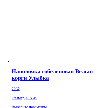
Наволочка гобеленовая Вельш —
корги Улыбка
720
₽
Размер
45 х 45
Выберите параметры