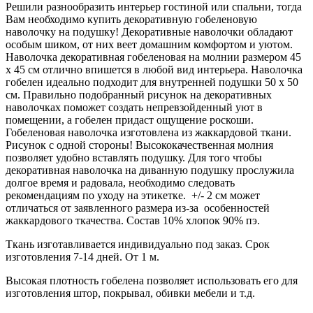
Решили разнообразить интерьер гостиной или спальни, тогда
Вам необходимо купить декоративную гобеленовую
наволочку на подушку! Декоративные наволочки обладают
особым шиком, от них веет домашним комфортом и уютом.
Наволочка декоративная гобеленовая на молнии размером 45
х 45 см отлично впишется в любой вид интерьера. Наволочка
гобелен идеально подходит для внутренней подушки 50 х 50
см. Правильно подобранный рисунок на декоративных
наволочках поможет создать непревзойденный уют в
помещении, а гобелен придаст ощущение роскоши.
Гобеленовая наволочка изготовлена из жаккардовой ткани.
Рисунок с одной стороны! Высококачественная молния
позволяет удобно вставлять подушку. Для того чтобы
декоративная наволочка на диванную подушку прослужила
долгое время и радовала, необходимо следовать
рекомендациям по уходу на этикетке. +/- 2 см может
отличаться от заявленного размера из-за особенностей
жаккардового ткачества. Состав 10% хлопок 90% пэ.
Ткань изготавливается индивидуально под заказ. Срок
изготовления 7-14 дней. От 1 м.
Высокая плотность гобелена позволяет использовать его для
изготовления штор, покрывал, обивки мебели и т.д.