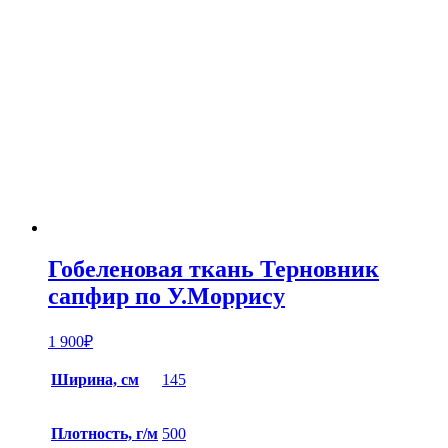
Гобеленовая ткань Терновник
сапфир по У.Моррису
1 900
₽
Ширина, см
145
Плотность, г/м
500