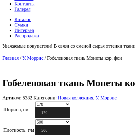
Контакты
Галерея
Каталог
Сумки
Интерьер
Распродажа
Уважаемые покупатели! В связи со сменой сырья оттенки ткани
Главная
/
У. Моррис
/
Гобеленовая ткань Монеты кор. фон
Гобеленовая ткань Монеты ко
Артикул:
5382
Категории:
Новая коллекция
,
У. Моррис
Ширина, см
170
Плотность, г/м
500