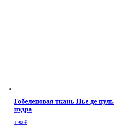
Гобеленовая ткань Пье де пуль
пудра
1 900
₽