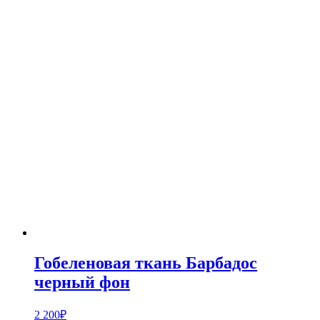
Гобеленовая ткань Барбадос
черный фон
2 200
₽