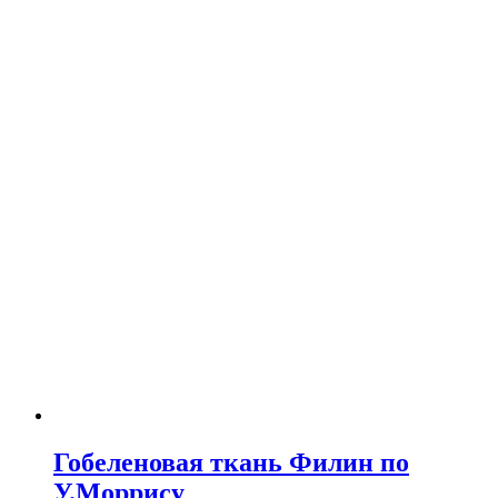
Гобеленовая ткань Филин по
У.Моррису