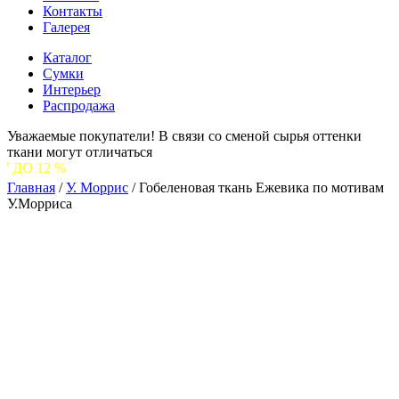
Контакты
Галерея
Каталог
Сумки
Интерьер
Распродажа
Уважаемые покупатели! В связи со сменой сырья оттенки
ткани могут отличаться
С 1
Главная
/
У. Моррис
/
Гобеленовая ткань Ежевика по мотивам
У.Морриса