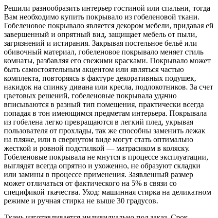
Решили разнообразить интерьер гостиной или спальни, тогда
Вам необходимо купить покрывало из гобеленовой ткани.
Гобеленовое покрывало является декором мебели, придавая ей
завершенный и опрятный вид, защищает мебель от пыли,
загрязнений и истирания. Закрывая постельное бельё или
обивочный материал, гобеленовое покрывало меняет стиль
комнаты, разбавляя его свежими красками. Покрывало может
быть самостоятельным акцентом или являться частью
комплекта, повторяясь в фактуре декоративных подушек,
накидок на спинку дивана или кресла, подлокотников. За счет
цветовых решений, гобеленовые покрывала удачно
вписываются в разный тип помещения, практически всегда
попадая в тон имеющимся предметам интерьера. Покрывала
из гобелена легко превращаются в легкий плед, укрывая
пользователя от прохлады, так же способны заменить лежак
на пляже, или в свернутом виде могут стать оптимально
жесткой и ровной подстилкой — матрасиком в коляску.
Гобеленовые покрывала не мнутся в процессе эксплуатации,
выглядят всегда опрятно и ухоженно, не образуют складки
или замины в процессе применения. Заявленный размер
может отличаться от фактического на 5% в связи со
спецификой ткачества. Уход: машинная стирка на деликатном
режиме и ручная стирка не выше 30 градусов.
Ткань изготавливается индивидуально под заказ. Срок