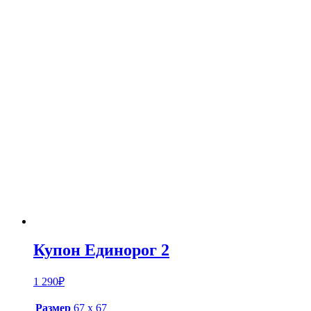
Купон Единорог 2
1 290
₽
Размер
67 х 67